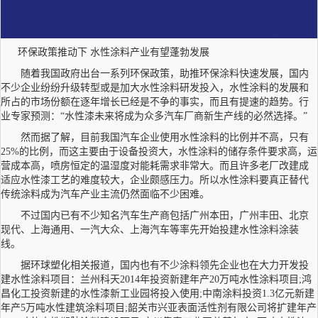
环保政策推动下 水性涂料产业有望蓬勃发展
随着我国政府出台一系列环保政策，助推环保涂料快速发展，国内
不少企业纷纷升级转型或是加大水性涂料研发投入，水性涂料的发展和
所占的市场份额在逐年增长已经是不争的事实，而且有提速的趋势。行
业专家预测：“水性漆未来将成为众多汽车厂商新生产线的必然选择。”
然而据了解，目前我国汽车企业使用水性涂料的比例并不高，只有
25%的比例，而这主要由于设备投资大，水性涂料的储存条件要求高，运
营成本高，喷房恒定的温湿度对能耗需求非常大。而且许多老厂改建成
适应水性漆工艺的难度较大，企业颇感压力。所以水性涂料要真正替代
传统涂料成为汽车产业主流仍然面临不少困难。
不过国内已有不少知名汽车生产商包括广州本田，广州丰田、北京
现代、上海通用、一汽大众、上海汽车等率先开始投建水性涂料涂装
线。
据环球塑化相关报道，国内也有不少涂料领先企业也在大力开发投
建水性涂料项目：兰州科天2014年投资新建年产20万吨水性涂料项目;鸿
昌化工投资新建的水性漆新工业园将投入使用;中南涂料投资1.3亿元新建
年产5万吨水性建筑涂料项目;韶关市兴亚表面活性剂有限公司将扩建年产