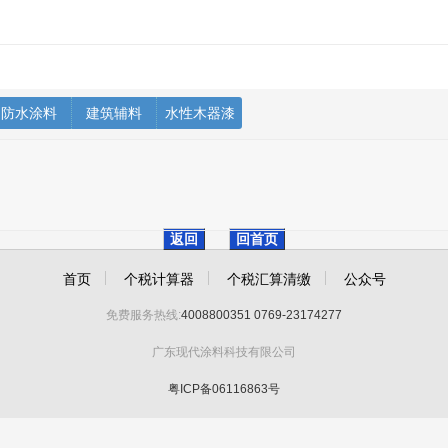
防水涂料
建筑辅料
水性木器漆
返回
回首页
首页
个税计算器
个税汇算清缴
公众号
免费服务热线:
4008800351
0769-23174277
广东现代涂料科技有限公司
粤ICP备06116863号