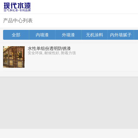
产品中心列表
全部
内墙漆
外墙漆
无机涂料
内外墙腻子
水性单组份透明防锈漆
安全环保, 耐候性好, 附着力强